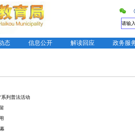
动态
信息公开
解读回应
政务服
园”系列普法活动
留
用
开幕