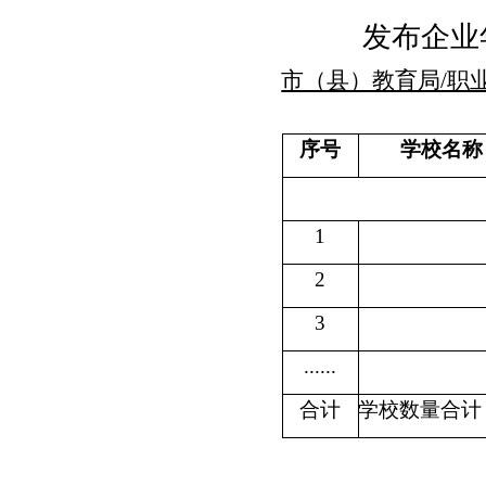
发布企业
市（县）教育局
/职
序号
学校名称
1
2
3
......
合计
学校数量合计