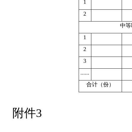
1
2
中等
1
2
3
......
合计（份）
附件
3