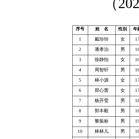
（
20
序号
姓
名
性别
年
1
戴玢玢
女
1
2
潘孝泊
男
1
3
徐静怡
女
1
4
周智轩
男
1
5
林小源
女
1
6
郑心蕾
女
1
7
杨开莹
男
1
8
郭丰毅
男
1
9
黎振标
男
1
10
林林儿
男
1