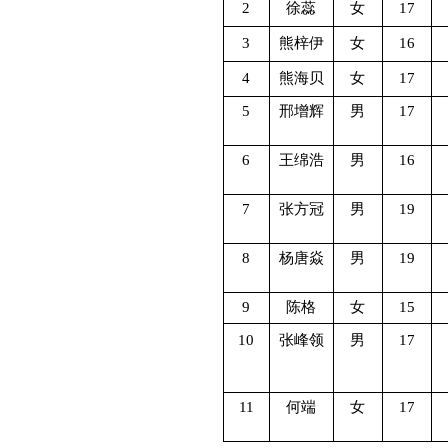
2
徐蕊
女
17
3
熊梓伊
女
16
4
熊海贝
女
17
5
邢增辉
男
17
6
王绵浩
男
16
7
张方冠
男
19
8
杨唐焱
男
19
9
陈格
女
15
10
张峰领
男
17
11
何端
女
17