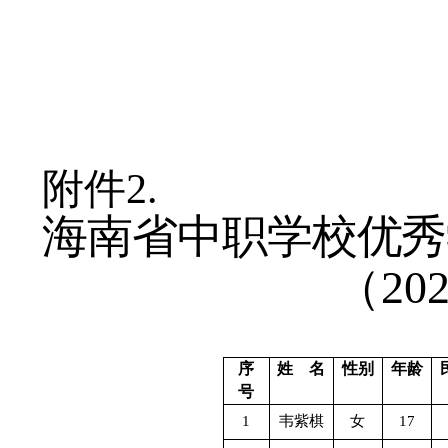
附件
2.
海南省
中职学校
优秀
（
20
序
姓
名
性别
年龄
号
1
韦紫棋
女
17