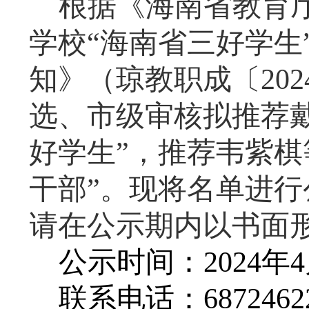
根据
《海南省教育
学校
“海南省三好学生
知
》（
琼教
职成
〔
20
2
选
、市级
审核
拟推荐
好学生”
，推荐
韦紫棋
干部”
。
现将名单进行
请在公示期内以书面
公示时间：
20
24
年
4
联系电话：
687246
2