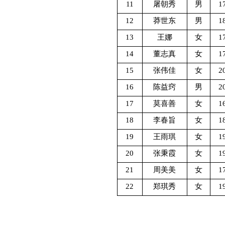
11
屠朝秀
男
1
12
莽世东
男
1
13
王娜
女
1
14
董志真
女
1
15
张伟佳
女
2
16
陈益窍
男
2
17
莫喜善
女
1
18
李春旨
女
1
19
王雨琪
女
1
20
张秉霞
女
1
21
周美美
女
1
22
郑琪秀
女
1