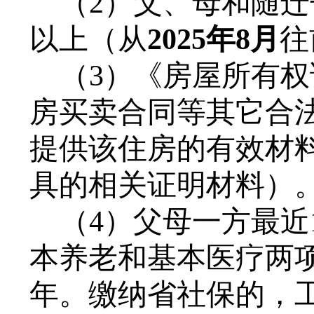
（
2
）
父、母和随迁
以上（从
202
5
年
8月
往
（
3
）
《房屋所有权
房买卖合同等其它合
提供该住房的有效材
具的相关证明材料）
（
4
）
父母一方最近
本养老和基本医疗两
年
。缴纳省社保的，