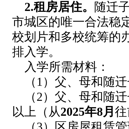
2.租房居住。
随迁
市城区的唯一合法稳
校划片和
多校统筹
的
排入学。
入学所需材料：
（
1
）
父、母和随迁
（
2
）
父、母和随迁
以上（从
202
5
年
8月
往
（
3
）
区
房屋租赁管