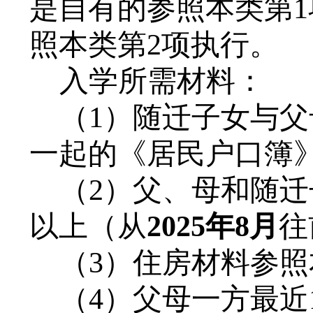
是自有的
参照本
类
第
1
照本
类
第
2
项执行。
入学所需材料
：
（
1
）
随迁子女与父
一起
的《居民户口簿
（
2
）
父、母和随迁
以上（从
202
5
年
8月
往
（
3
）住房材料
参照
（
4
）
父母一方最近