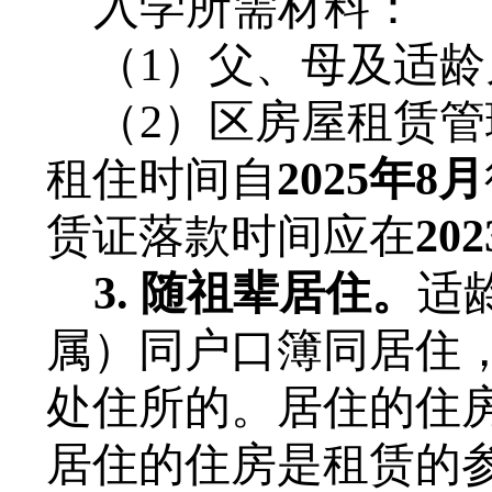
入学所需材料：
（
1
）
父、母及适龄
（
2
）
区
房屋租赁管
租住时间自
202
5
年
8月
赁证落款时间应在
20
2
3. 随祖辈居住。
适
属）同户口簿同居住
处住所的
。居住的住
居住的住房是租赁的