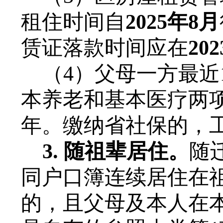
租住时间自
202
5
年
8月
赁证落款时间应在
20
2
（
4
）
父母一方最近
本养老和基本医疗两
年
。缴纳省社保的，
3. 随祖辈居住。
随
同户口簿连续居住在
的，且父母及本人在