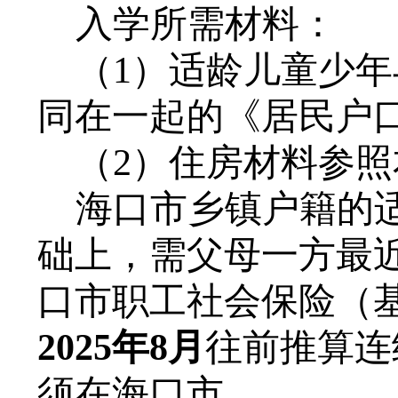
入学所需材料
：
（
1
）
适龄儿童少年
同
在一起
的《居民户
（
2
）住房材料
参照
海口市乡镇户籍
的
础上，需父母一方最
口市职工社会保险（
202
5
年
8月
往前推算连
须在海口市。