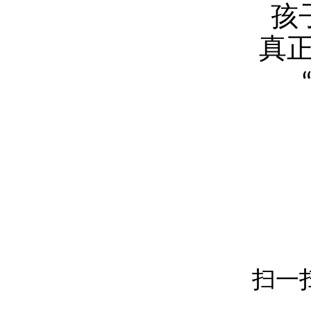
孩
真
扫一