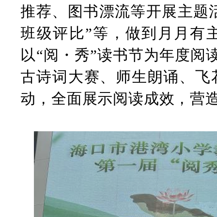
推荐、图书漂流等开展主题活
班级评比”等，做到月月有
以“阅・秀”读书节为年度阅
古诗词大赛、师生朗诵、飞
动，全面展示阅读成效，营