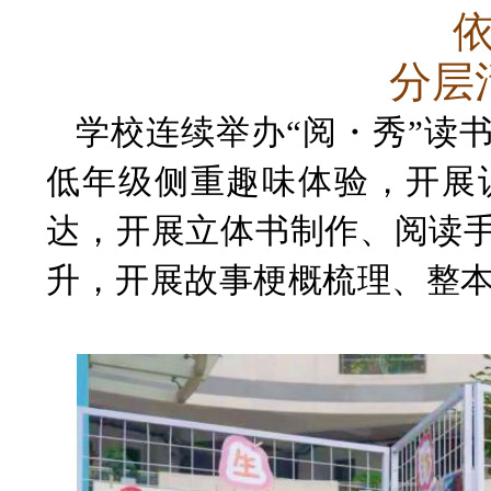
分层
学校连续举办
“阅・秀”读
低年级侧重趣味体验，开展
达，开展立体书制作、阅读
升，开展故事梗概梳理、整