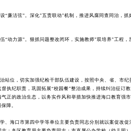
建设
“
廉洁弦
”
。深化
五责联动
机制，推进风腐同查同治，抓
“
”
队伍
“
动力源
”
。狠抓问题整改闭环，实施教师
双培养
工程，
“
”
治站位，切实加强纪检干部队伍建设，按照中央、省、市纪
监督执纪职责，巩固拓展“校园餐”整治成果，持续纠治征订
清气正的政治生态，以务实作风和举措加快推进海口教育强市
强保障。
学、海口市第四中学等单位主要负责同志分别就以案促改促
同志；各区教育局主要负责同志；市直属公办学校（幼儿园）