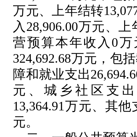
万元、上年结转
13,07
入
28,906.00
万元、上
营预算本年收入
0
万
324,692.68
万元，包括
障和就业支出
26
,
694
.
6
元、城乡社区支
13
,
364
.9
1
万元、其他
元
。