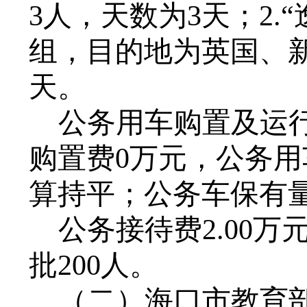
3
人，天数为
3
天
；
2
.
组，目的地为英国、
天。
公务用车购置及运
购置费
0
万元，公务用
算持平
；
公务车保有
公务接待费
2.00
万
批200人。
（二）
海口市教育