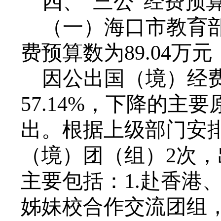
四、
“三公”经费预
（一）
海口市教育
费预算数为
89.04
万元
因公出国（境）经
57.14
%
，
下降的主要
出
。根据
上级部门
安
（境）团（组）
2
次，
主要包括：
1.
赴香港
姊妹校合作交流
团组