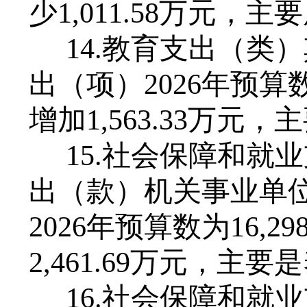
少
1,011
.
58
万元，主要
14.教育支出（类
出（项）202
6
年预算
增加
1,563
.
33
万元，主
15.社会保障和就
出（款）机关事业单
202
6
年预算数为
1
6
,
29
2,461
.
69
万元，主要是
16.社会保障和就