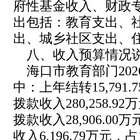
府性基金收入、
财政
出包括：教育支出、
出、城乡社区支出、
八
、收入预算情况
海口市教育部门
202
中：上年结转
15,791.7
拨款收入
280,258.92
万
拨款
收入
28,906.00
万
收入
6,196.79
万元，占