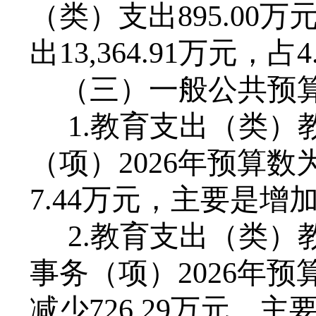
（类）支出
895
.
00
万
出1
3
,
364
.9
1
万元，占
4
（三）一般公共预
1.教育支出（类
（项）202
6
年预算数
7
.
44
万元，主要是增
2
.教育支出（类）
事务（项）202
6
年预
减少
726
.
29
万元，主