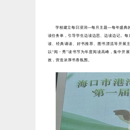
学校建立每日浸润
—每月主题—每年盛典的
读任务单，引导学生边读边思、边读边记。
每
读、经典诵读、好书推荐、图书漂流等开展主
以“阅・秀”读书节为年度阅读高峰，集中开
效，营造浓厚书香氛围。