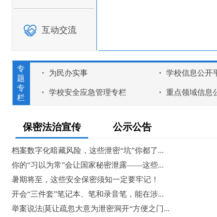
依法严惩“菜霸”“运霸”“砂霸”等
举报有奖，举报电话：0898-66158110，
互动交流
坚决铲除黑恶势力，保护人民群众
举报有奖，举报电话：0898-66158110，
扫黑除恶、利国利民，举报黑恶，
专
·
为民办实事
·
学校信息公开
题
举报有奖，举报电话：0898-66158110，
专
·
学校安全应急管理专栏
·
重点领域信息
栏
依法严厉打击黑恶势力，坚决维护
举报有奖，举报电话：0898-66158110，
保密法治宣传
公示公告
有黑扫黑，无黑除恶，无恶治乱，
举报有奖，举报电话：0898-66158110，
档案数字化暗藏风险，这些泄密“坑”你都了...
坚决打击“乡霸”“村霸”，建设社会
你的“习以为常”会让国家秘密泄露——这些...
举报有奖，举报电话：0898-66158110，
暑期将至，这些安全保密须知一定要牢记！
铲除黑恶势力，建设社会主义新农
开会“三件套”笔记本、笔和录音笔，能在涉...
举报有奖，举报电话：0898-66158110，
举案说法|莫让疏忽大意为泄密洞开“方便之门...