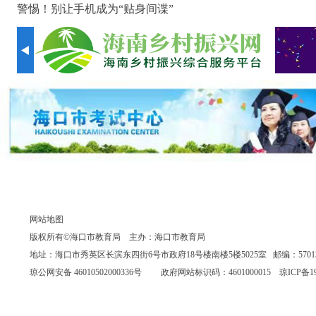
警惕！别让手机成为“贴身间谍”
扫黑除恶是人民群众安居乐业之基
举报有奖，举报电话：0898-66158110，
黑恶必除，除恶务尽，坚决不让黑
举报有奖，举报电话：0898-66158110，
黑恶势力不除，扫黑除恶斗争不止
举报有奖，举报电话：0898-66158110，
坚持标本兼治，夺取扫黑除恶专项
举报有奖，举报电话：0898-66158110，
发挥党组织堡垒作用，坚决铲除黑
举报有奖，举报电话：0898-66158110，
网站地图
依法严惩包庇黑恶势力行为，坚决铲
版权所有©海口市教育局 主办：海口市教育局
地址：海口市秀英区长滨东四街6号市政府18号楼南楼5楼5025室 邮编：570135 联系
举报有奖，举报电话：0898-66158110，
琼公网安备 46010502000336号
政府网站标识码：4601000015
琼ICP备19
扫除黑恶势力，净化椰城社会治安
举报有奖，举报电话：0898-66158110，