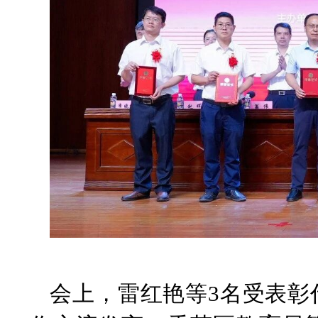
会上，雷红艳等
3名受表彰