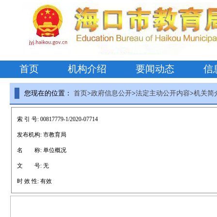
首页
机构介绍
要闻动态
信
您现在的位置：
首页
>
政府信息公开
>
法定主动公开内容
>
机关简
索 引 号:
00817779-1/2020-07714
发布机构:
市教育局
名 称:
单位概况
文 号:
无
时 效 性:
有效