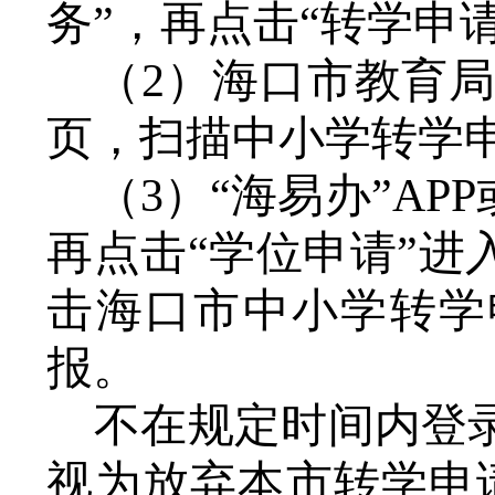
务
”
，再点击
“
转学申
（
2）
海口市教育
页，扫描中小学转学
（
3）
“海易办”APP
再
点击
“
学位申请
”
进
击
海口市中小学转学
报。
不在规定时间内登
视为放弃本市转学申